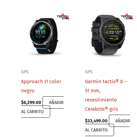
GPS
GPS
Approach J1 color
Garmin tactix® 8 –
negro
51 mm,
revestimiento
$
6,299.00
AÑADIR
Cerakote® gris
AL CARRITO
$
33,499.00
AÑADIR
AL CARRITO