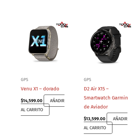
GPS
GPS
Venu X1 – dorado
D2 Air X15 –
Smartwatch Garmin
$
14,599.00
AÑADIR
de Aviador
AL CARRITO
$
13,599.00
AÑADIR
AL CARRITO