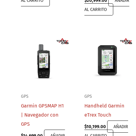
AL CARRITO
$
20,999.00
AÑADIR
AL CARRITO
GPS
GPS
Garmin GPSMAP H1
Handheld Garmin
| Navegador con
eTrex Touch
GPS
$
10,199.00
AÑADIR
$
14,699.00
AÑADIR
AL CARRITO