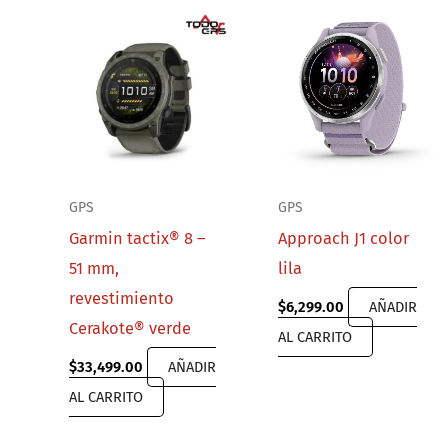
GPS
GPS
Garmin tactix® 8 –
Approach J1 color
51 mm,
lila
revestimiento
$
6,299.00
AÑADIR
Cerakote® verde
AL CARRITO
$
33,499.00
AÑADIR
AL CARRITO