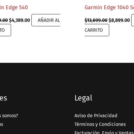
in Edge 540
Garmin Edge 1040 S
Original
Current
Original
C
9.00
$
4,389.00
AÑADIR AL
$
13,699.00
$
8,899.00
price
price
price
pr
TO
CARRITO
was:
is:
was:
is
$6,999.00.
$4,389.00.
$13,699.00.
$8
es
Legal
s somos?
Aviso de Privacidad
os
Términos y Condiciones
Facturación, Envío y Ventas