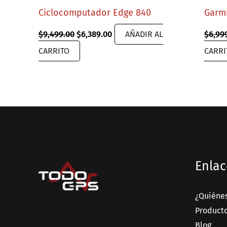
Ciclocomputador Edge 840
Garm
Original
Current
$
9,499.00
$
6,389.00
AÑADIR AL
$
6,99
price
price
CARRITO
CARRI
was:
is:
$9,499.00.
$6,389.00.
Enlac
¿Quiéne
Product
Blog