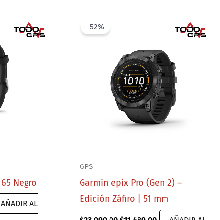
-52%
GPS
165 Negro
Garmin epix Pro (Gen 2) –
Edición Záfiro | 51 mm
rent
AÑADIR AL
ce
Original
Current
$
23,999.00
$
11,489.00
AÑADIR AL