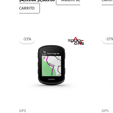
price
price
CARRITO
was:
is:
$4,199.00.
$2,889.00.
-33%
-37
GPS
GPS