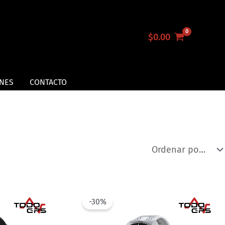
$
0.00
NES
CONTACTO
-30%