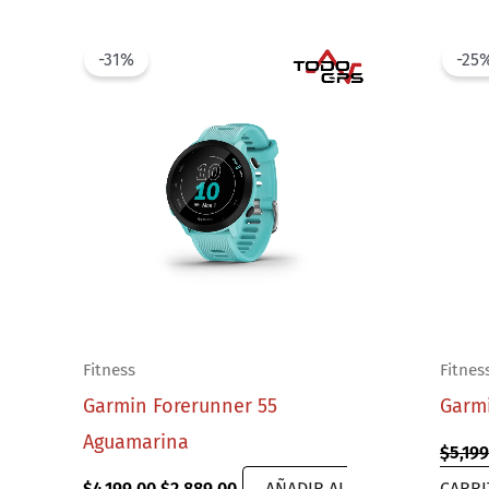
-31%
-25
Fitness
Fitnes
Garmin Forerunner 55
Garmi
Aguamarina
$
5,19
Original
Current
$
4,199.00
$
2,889.00
AÑADIR AL
CARRI