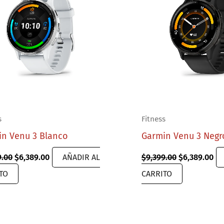
s
Fitness
in Venu 3 Blanco
Garmin Venu 3 Negr
Original
Current
Original
Cu
9.00
$
6,389.00
AÑADIR AL
$
9,399.00
$
6,389.00
price
price
price
pr
TO
CARRITO
was:
is:
was:
is:
$9,399.00.
$6,389.00.
$9,399.00.
$6,