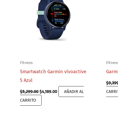
Fitness
Fitnes
Smartwatch Garmin vívoactive
Garm
5 Azul
$
9,39
Original
Current
$
5,299.00
$
4,189.00
AÑADIR AL
CARRI
price
price
CARRITO
was:
is:
$5,299.00.
$4,189.00.