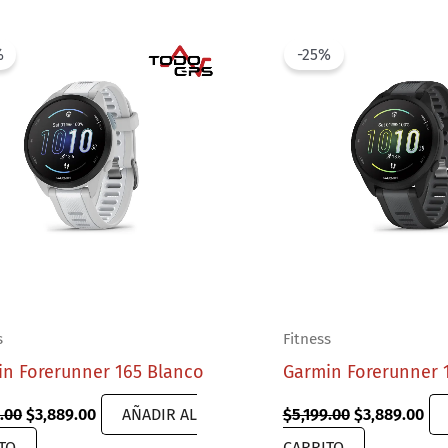
%
-25%
s
Fitness
n Forerunner 165 Blanco
Garmin Forerunner 
Original
Current
Original
Cur
9.00
$
3,889.00
AÑADIR AL
$
5,199.00
$
3,889.00
price
price
price
pri
TO
CARRITO