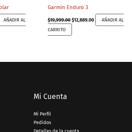
olar
Garmin Enduro 3
urrent
Original
Current
AÑADIR AL
$
19,999.00
$
12,889.00
AÑADIR AL
ice
price
price
CARRITO
:
was:
is:
,899.00.
$19,999.00.
$12,889.00.
Mi Cuenta
Mi Perfil
Pedidos
Detalles de la cuenta