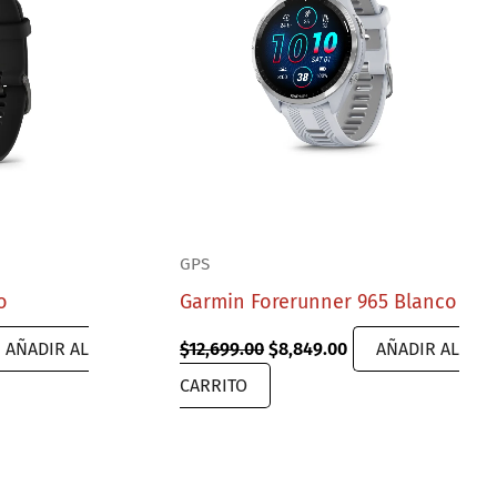
GPS
o
Garmin Forerunner 965 Blanco
rrent
Original
Current
AÑADIR AL
$
12,699.00
$
8,849.00
AÑADIR AL
ice
price
price
CARRITO
was:
is:
389.00.
$12,699.00.
$8,849.00.