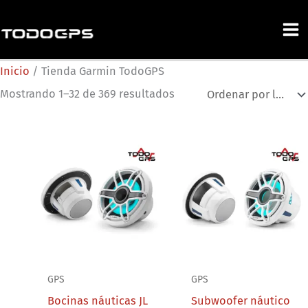
Ir
al
contenido
Inicio
/ Tienda Garmin TodoGPS
Sorted
Mostrando 1–32 de 369 resultados
by
latest
GPS
GPS
Bocinas náuticas JL
Subwoofer náutico