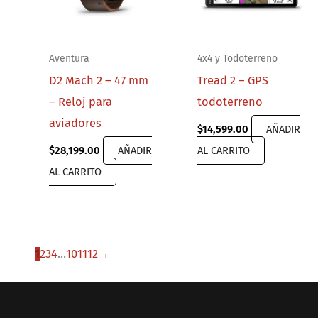
Aventura
4x4 y Todoterreno
D2 Mach 2 – 47 mm
Tread 2 – GPS
– Reloj para
todoterreno
aviadores
$
14,599.00
AÑADIR
$
28,199.00
AÑADIR
AL CARRITO
AL CARRITO
1
2
3
4
…
10
11
12
→