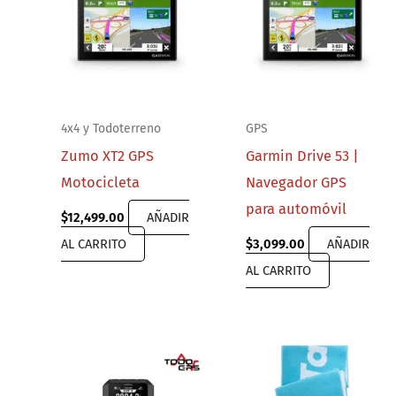
4x4 y Todoterreno
GPS
Zumo XT2 GPS
Garmin Drive 53 |
Motocicleta
Navegador GPS
para automóvil
$
12,499.00
AÑADIR
AL CARRITO
$
3,099.00
AÑADIR
AL CARRITO