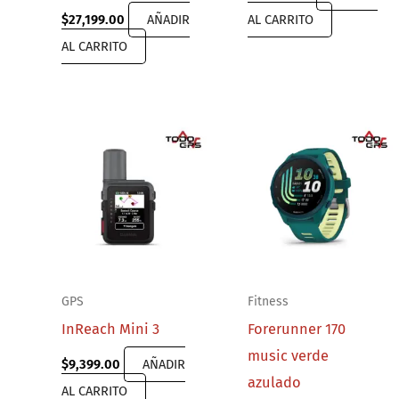
$
27,199.00
AÑADIR
AL CARRITO
AL CARRITO
GPS
Fitness
InReach Mini 3
Forerunner 170
music verde
$
9,399.00
AÑADIR
azulado
AL CARRITO