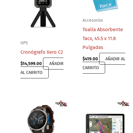
Accesorios
Toalla Absorbente
Tacx, 45.5 x 11.8
GPS
Pulgadas
Cronógrafo Xero C2
$
419.00
AÑADIR AL
$
14,599.00
AÑADIR
CARRITO
AL CARRITO