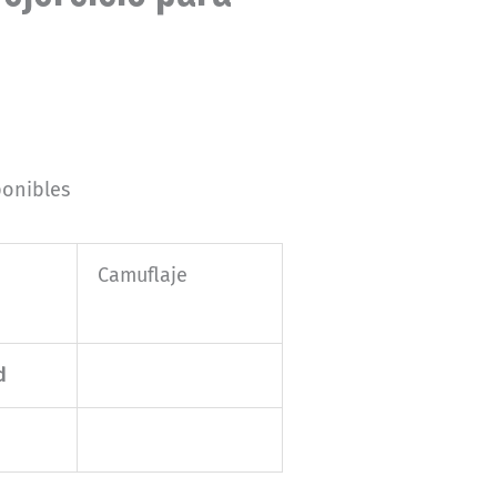
ponibles
Camuflaje
d