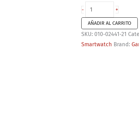
Garmin
-
+
vívofit
AÑADIR AL CARRITO
jr.
SKU:
010-02441-21
Cat
3
Smartwatch
Brand:
Ga
color
rosa
|
Monitor
de
ejercicio
para
niños
cantidad