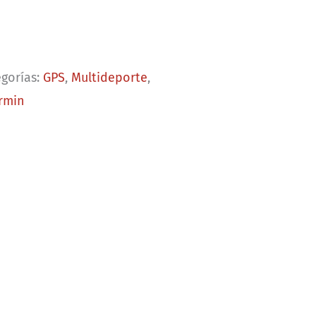
egorías:
GPS
,
Multideporte
,
rmin