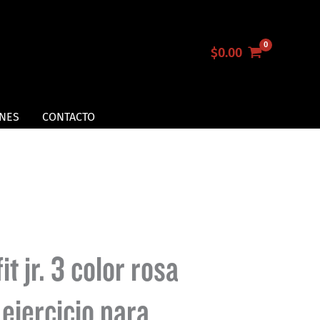
$
0.00
NES
CONTACTO
t jr. 3 color rosa
 ejercicio para