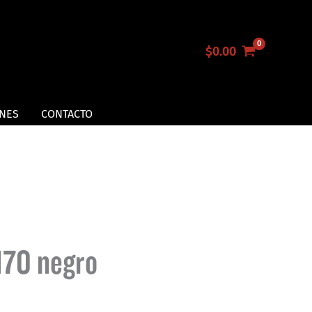
$
0.00
NES
CONTACTO
170 negro