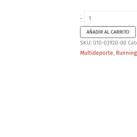
Forerunner
-
170
AÑADIR AL CARRITO
negro
SKU:
010-03920-00
Cat
cantidad
Multideporte
,
Running