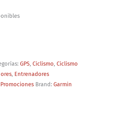
ice
ponibles
,899.00.
egorías:
GPS
,
Ciclismo
,
Ciclismo
ores
,
Entrenadores
,
Promociones
Brand:
Garmin