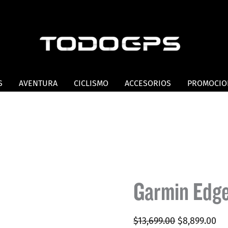
S
AVENTURA
CICLISMO
ACCESORIOS
PROMOCIO
Garmin Edge
Original
Cu
$
13,699.00
$
8,899.00