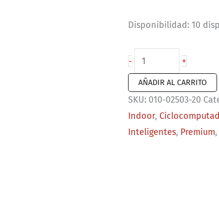
price
pr
Disponibilidad:
10 dis
was:
is:
$13,699.00.
$8
Garmin
-
+
Edge
AÑADIR AL CARRITO
1040
SKU:
010-02503-20
Cat
Solar
Indoor
,
Ciclocomputad
cantidad
Inteligentes
,
Premium