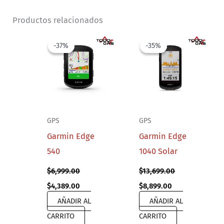
Productos relacionados
-37%
-37%
-35%
-35%
GPS
GPS
Garmin Edge
Garmin Edge
540
1040 Solar
$
6,999.00
$
13,699.00
Original
Current
Original
Current
$
4,389.00
$
8,899.00
price
price
price
price
AÑADIR AL
AÑADIR AL
was:
is:
was:
is:
$6,999.00.
$4,389.00.
$13,699.00.
$8,899.00.
CARRITO
CARRITO