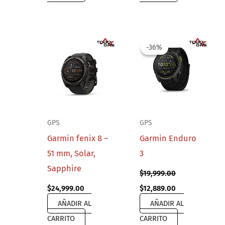
-36%
-36%
GPS
GPS
Garmin fenix 8 –
Garmin Enduro
51 mm, Solar,
3
Sapphire
$
19,999.00
Original
Current
$
24,999.00
$
12,889.00
price
price
AÑADIR AL
AÑADIR AL
was:
is:
$19,999.00.
$12,889.00.
CARRITO
CARRITO