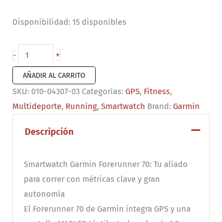
Disponibilidad:
15 disponibles
Forerunner
+
-
70
AÑADIR AL CARRITO
lila
SKU:
010-04307-03
Categorías:
GPS
,
Fitness
,
cantidad
Multideporte
,
Running
,
Smartwatch
Brand:
Garmin
Descripción
Smartwatch Garmin Forerunner 70: Tu aliado
para correr con métricas clave y gran
autonomía
El Forerunner 70 de Garmin integra GPS y una