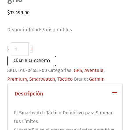
$
33,499.00
Disponibilidad:
5 disponibles
Garmin
+
-
tactix®
AÑADIR AL CARRITO
8
SKU:
010-04553-00
Categorías:
GPS
,
Aventura
,
-
Premium
,
Smartwatch
,
Táctico
Brand:
Garmin
51
mm,
Descripción
revestimiento
Cerakote®
El Smartwatch Táctico Definitivo para Superar
gris
tus Límites
cantidad