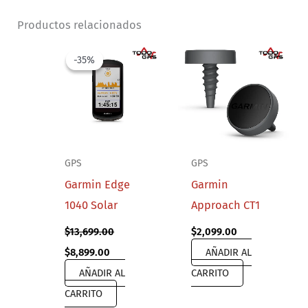
Productos relacionados
-35%
-35%
GPS
GPS
Garmin Edge
Garmin
1040 Solar
Approach CT1
$
13,699.00
$
2,099.00
Original
Current
$
8,899.00
AÑADIR AL
price
price
AÑADIR AL
CARRITO
was:
is:
$13,699.00.
$8,899.00.
CARRITO