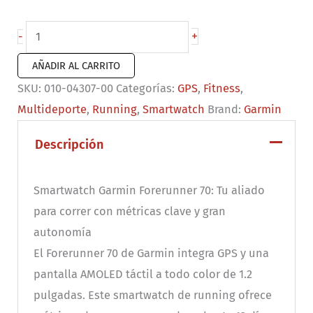
Forerunner
+
-
70
AÑADIR AL CARRITO
negro
SKU:
010-04307-00
Categorías:
GPS
,
Fitness
,
cantidad
Multideporte
,
Running
,
Smartwatch
Brand:
Garmin
Descripción
Smartwatch Garmin Forerunner 70: Tu aliado
para correr con métricas clave y gran
autonomía
El Forerunner 70 de Garmin integra GPS y una
pantalla AMOLED táctil a todo color de 1.2
pulgadas. Este smartwatch de running ofrece