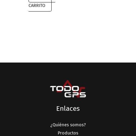
$23,999.00.
$11,489.00.
CARRITO
Enlaces
¿Quiénes somos?
Productos