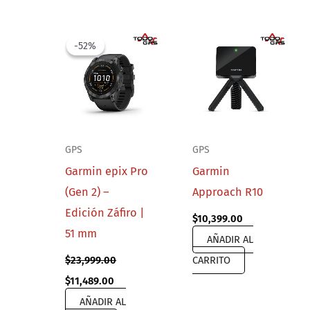
-52%
-52%
GPS
GPS
Garmin epix Pro
Garmin
(Gen 2) –
Approach R10
Edición Záfiro |
$
10,399.00
51 mm
AÑADIR AL
$
23,999.00
CARRITO
Original
Current
$
11,489.00
price
price
AÑADIR AL
was:
is: