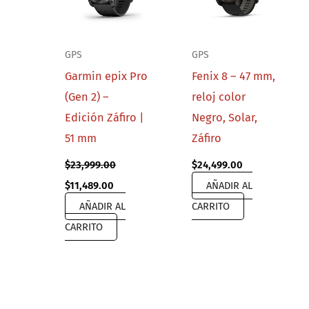
GPS
GPS
Garmin epix Pro
Fenix 8 – 47 mm,
(Gen 2) –
reloj color
Edición Záfiro |
Negro, Solar,
51 mm
Záfiro
$
23,999.00
$
24,499.00
Original
Current
$
11,489.00
AÑADIR AL
price
price
AÑADIR AL
CARRITO
was:
is:
$23,999.00.
$11,489.00.
CARRITO