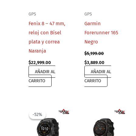
GPS
GPS
Fenix 8 – 47 mm,
Garmin
reloj con Bísel
Forerunner 165
plata y correa
Negro
Naranja
$
5,199.00
Original
Current
$
22,999.00
$
3,889.00
price
price
AÑADIR AL
AÑADIR AL
was:
is:
$5,199.00.
$3,889.00.
CARRITO
CARRITO
-52%
-52%