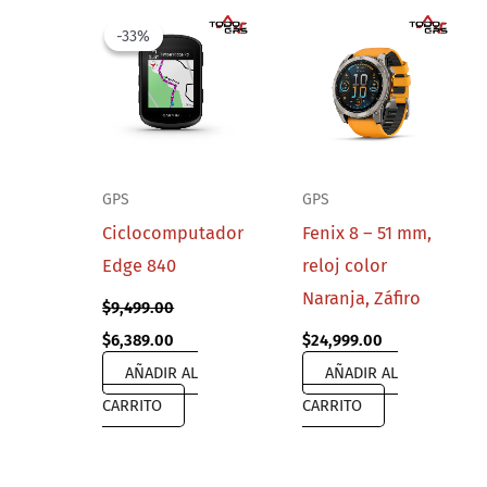
-33%
-33%
GPS
GPS
Ciclocomputador
Fenix 8 – 51 mm,
Edge 840
reloj color
Naranja, Záfiro
$
9,499.00
Original
Current
$
6,389.00
$
24,999.00
price
price
AÑADIR AL
AÑADIR AL
was:
is:
$9,499.00.
$6,389.00.
CARRITO
CARRITO