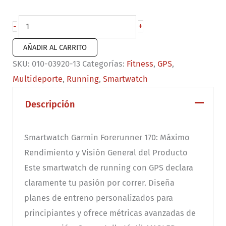
Forerunner
+
-
170
AÑADIR AL CARRITO
music
SKU:
010-03920-13
Categorías:
Fitness
,
GPS
,
rojo
Multideporte
,
Running
,
Smartwatch
cantidad
Descripción
Smartwatch Garmin Forerunner 170: Máximo
Rendimiento y Visión General del Producto
Este smartwatch de running con GPS declara
claramente tu pasión por correr. Diseña
planes de entreno personalizados para
principiantes y ofrece métricas avanzadas de