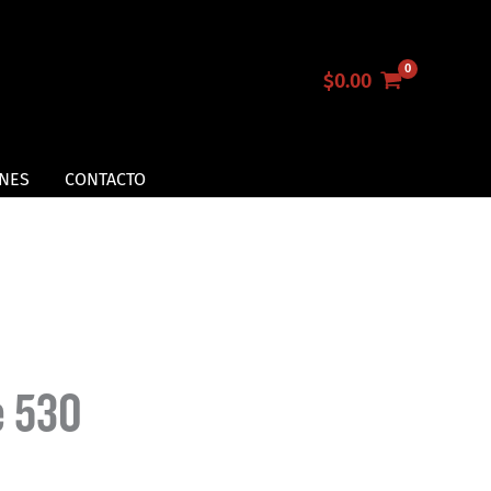
$
0.00
NES
CONTACTO
e 530