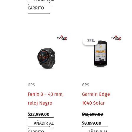
CARRITO
-35%
-35%
GPS
GPS
Fenix 8 – 43 mm,
Garmin Edge
reloj Negro
1040 Solar
$
22,999.00
$
13,699.00
Original
Current
AÑADIR AL
$
8,899.00
price
price