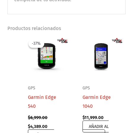
Productos relacionados
-37%
-37%
GPS
GPS
Garmin Edge
Garmin Edge
540
1040
$
6,999.00
$
11,999.00
Original
Current
$
4,389.00
AÑADIR AL
price
price