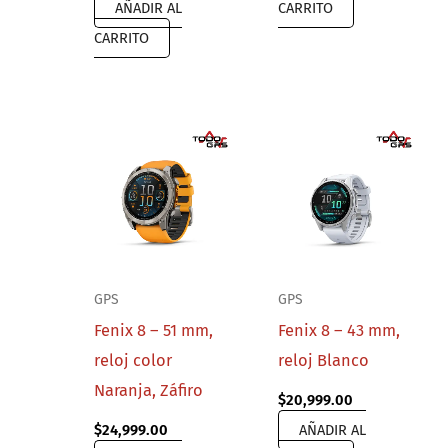
AÑADIR AL
CARRITO
was:
is:
$6,999.00.
$4,389.00.
CARRITO
GPS
GPS
Fenix 8 – 51 mm,
Fenix 8 – 43 mm,
reloj color
reloj Blanco
Naranja, Záfiro
$
20,999.00
$
24,999.00
AÑADIR AL