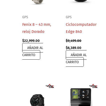
GPS
GPS
Fenix 8 – 43 mm,
Ciclocomputador
reloj Dorado
Edge 840
$
22,999.00
$
9,499.00
Original
Current
AÑADIR AL
$
6,389.00
price
price
CARRITO
AÑADIR AL
was:
is:
$9,499.00.
$6,389.00.
CARRITO