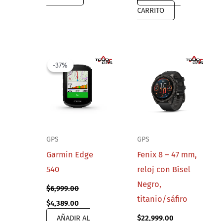
CARRITO
-37%
-37%
GPS
GPS
Garmin Edge
Fenix 8 – 47 mm,
540
reloj con Bísel
Negro,
$
6,999.00
titanio/sáfiro
Original
Current
$
4,389.00
price
price
AÑADIR AL
$
22,999.00
was:
is: