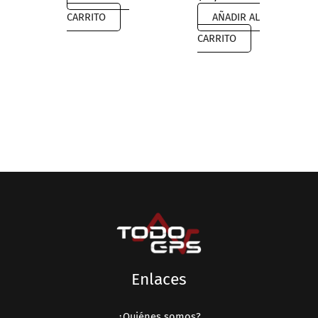
$6,999.00.
$4,389.00.
CARRITO
AÑADIR AL
CARRITO
Enlaces
¿Quiénes somos?