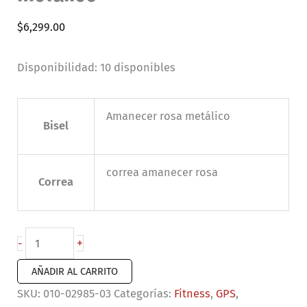
$
6,299.00
Disponibilidad:
10 disponibles
Amanecer rosa metálico
Bisel
correa amanecer rosa
Correa
Garmin
+
-
vivoactive
AÑADIR AL CARRITO
6
SKU:
010-02985-03
Categorías:
Fitness
,
GPS
,
rosa