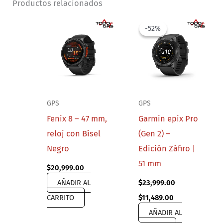
Productos relacionados
-52%
-52%
GPS
GPS
Fenix 8 – 47 mm,
Garmin epix Pro
reloj con Bísel
(Gen 2) –
Negro
Edición Záfiro |
51 mm
$
20,999.00
AÑADIR AL
$
23,999.00
Original
Current
CARRITO
$
11,489.00
price
price
AÑADIR AL
was:
is:
$23,999.00.
$11,489.00.