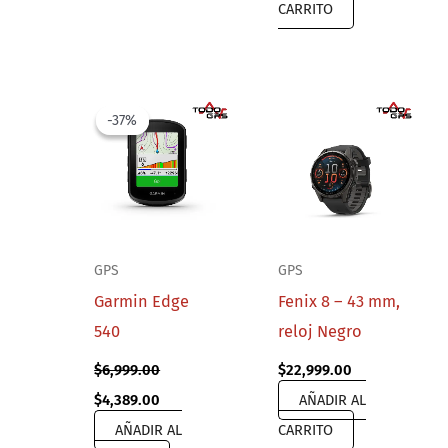
CARRITO
-37%
-37%
GPS
GPS
Garmin Edge
Fenix 8 – 43 mm,
540
reloj Negro
$
6,999.00
$
22,999.00
Original
Current
$
4,389.00
AÑADIR AL
price
price
AÑADIR AL
CARRITO
was:
is: