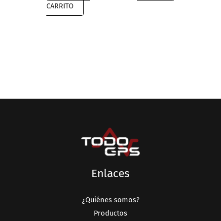
$6,999.00.
$4,389.00.
CARRITO
Enlaces
¿Quiénes somos?
Productos