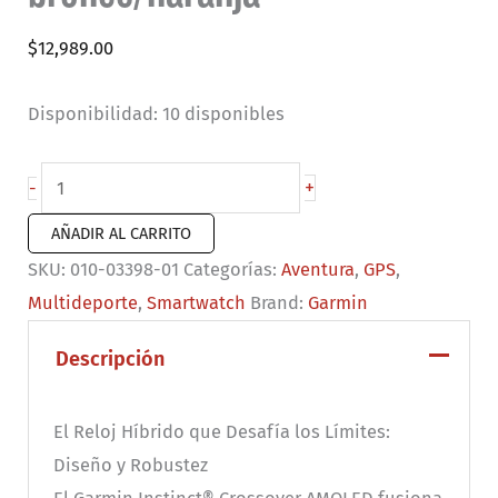
$
12,989.00
Disponibilidad:
10 disponibles
Smartwatch
+
-
Instinct
AÑADIR AL CARRITO
Crossover
SKU:
010-03398-01
Categorías:
Aventura
,
GPS
,
color
Multideporte
,
Smartwatch
Brand:
Garmin
bronce/naranja
cantidad
Descripción
El Reloj Híbrido que Desafía los Límites:
Diseño y Robustez