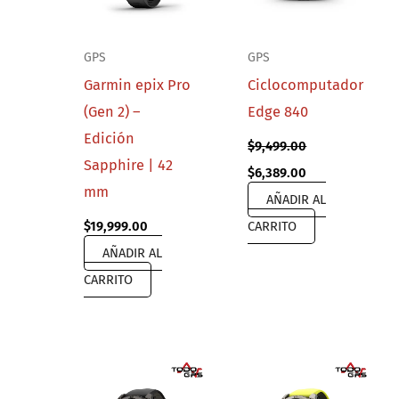
GPS
GPS
Garmin epix Pro
Ciclocomputador
(Gen 2) –
Edge 840
Edición
$
9,499.00
Sapphire | 42
Original
Current
$
6,389.00
price
price
mm
AÑADIR AL
was:
is:
$9,499.00.
$6,389.00.
$
19,999.00
CARRITO
AÑADIR AL
CARRITO