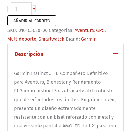
Garmin
+
-
Instinct
AÑADIR AL CARRITO
3
SKU:
010-03020-00
Categorías:
Aventura
,
GPS
,
–
Multideporte
,
Smartwatch
Brand:
Garmin
50
mm,
Descripción
AMOLED
cantidad
Garmin Instinct 3: Tu Compañero Definitivo
para Aventura, Bienestar y Rendimiento
El Garmin Instinct 3 es el smartwatch robusto
que desafía todos los límites. En primer lugar,
presenta un diseño extremadamente
resistente con un bisel reforzado con metal y
una vibrante pantalla AMOLED de 1.2″ para una