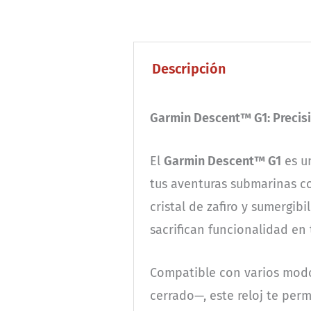
Descripción
Garmin Descent™ G1: Precisió
El
Garmin Descent™ G1
es u
tus aventuras submarinas com
cristal de zafiro y sumergi
sacrifican funcionalidad en t
Compatible con varios modos
cerrado—, este reloj te perm