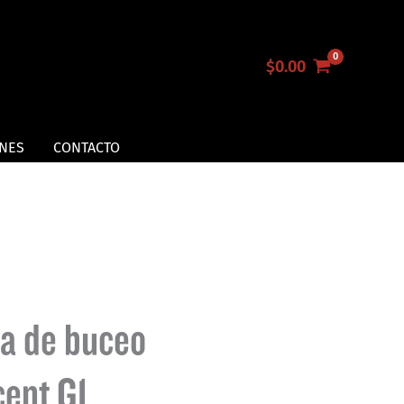
$
0.00
NES
CONTACTO
a de buceo
ent G1