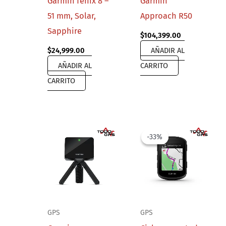
Garmin fenix 8 –
Garmin
51 mm, Solar,
Approach R50
Sapphire
$
104,399.00
$
24,999.00
AÑADIR AL
AÑADIR AL
CARRITO
CARRITO
-33%
-33%
GPS
GPS