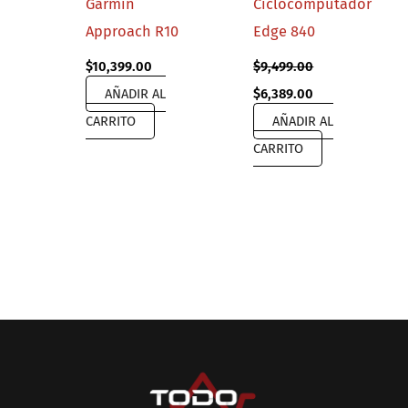
Garmin
Ciclocomputador
Approach R10
Edge 840
$
10,399.00
$
9,499.00
Original
Current
AÑADIR AL
$
6,389.00
price
price
CARRITO
AÑADIR AL
was:
is:
$9,499.00.
$6,389.00.
CARRITO