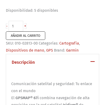
Disponibilidad:
5 disponibles
Garmin
+
-
GPSMAP
AÑADIR AL CARRITO
67
SKU:
010-02813-00
Categorías:
Cartografía
,
cantidad
Dispositivos de mano
,
GPS
Brand:
Garmin
Descripción
Comunicación satelital y seguridad: Tu enlace
con el mundo
El
GPSMAP® 67i
combina navegación de alta
precisión con la red satelital
Iridium®
de