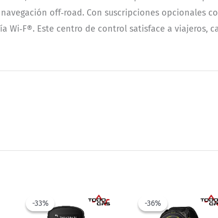
 y navegación off‑road. Con suscripciones opcionales 
a Wi‑F®. Este centro de control satisface a viajeros, 
-33%
-33%
-36%
-36%