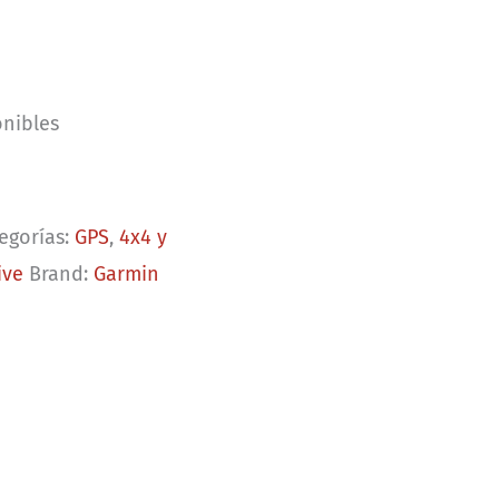
onibles
egorías:
GPS
,
4x4 y
ive
Brand:
Garmin