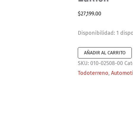
$
27,199.00
Disponibilidad:
1 disp
Garmin
AÑADIR AL CARRITO
Tread
SKU:
010-02508-00
Cat
2
Todoterreno
,
Automot
-
Overland
Edition
cantidad