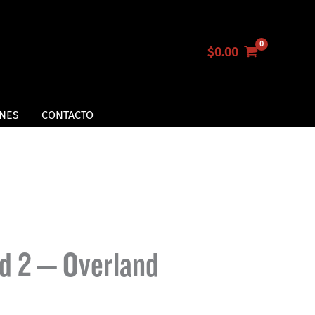
$
0.00
NES
CONTACTO
d 2 – Overland