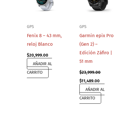
GPS
GPS
Fenix 8 – 43 mm,
Garmin epix Pro
reloj Blanco
(Gen 2) –
Edición Záfiro |
$
20,999.00
51 mm
AÑADIR AL
CARRITO
$
23,999.00
Original
Current
$
11,489.00
price
price
AÑADIR AL
was:
is:
$23,999.00.
$11,489.00.
CARRITO