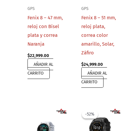
GPS
GPS
Fenix 8 – 47 mm,
Fenix 8 – 51 mm,
reloj con Bísel
reloj plata,
plata y correa
correa color
Naranja
amarillo, Solar,
Záfiro
$
22,999.00
AÑADIR AL
$
24,999.00
CARRITO
AÑADIR AL
CARRITO
-52%
-52%