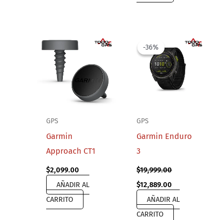
-36%
-36%
GPS
GPS
Garmin
Garmin Enduro
Approach CT1
3
$
2,099.00
$
19,999.00
Original
Current
AÑADIR AL
$
12,889.00
price
price
CARRITO
AÑADIR AL
was:
is:
$19,999.00.
$12,889.00.
CARRITO