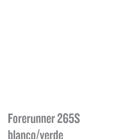
Forerunner 265S
blanco/verde