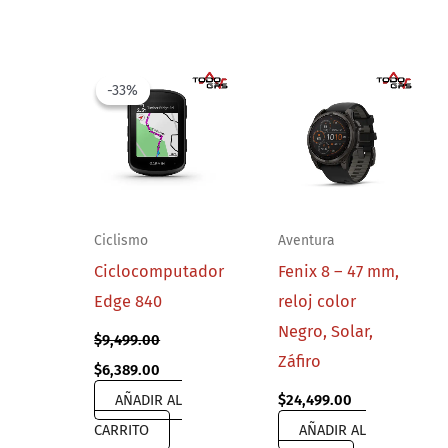
-33%
-33%
Ciclismo
Aventura
Ciclocomputador
Fenix 8 – 47 mm,
Edge 840
reloj color
Negro, Solar,
$
9,499.00
Záfiro
Original
Current
$
6,389.00
price
price
AÑADIR AL
$
24,499.00
was:
is:
$9,499.00.
$6,389.00.
CARRITO
AÑADIR AL