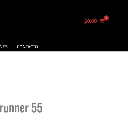
$
0.00
NES
CONTACTO
runner 55