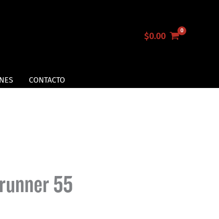
$
0.00
NES
CONTACTO
runner 55