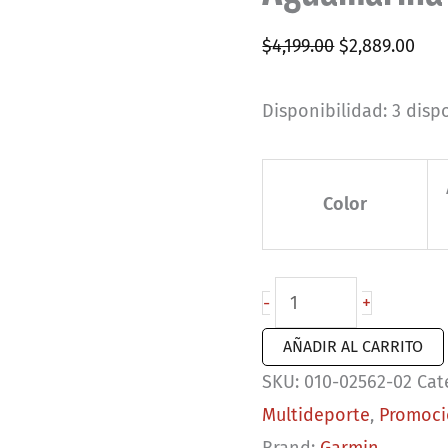
Original
Cur
$
4,199.00
$
2,889.00
price
pri
Disponibilidad:
3 disp
was:
is:
$4,199.00.
$2,8
Color
Garmin
-
+
Forerunner
AÑADIR AL CARRITO
55
SKU:
010-02562-02
Cat
Aguamarina
Multideporte
,
Promoci
cantidad