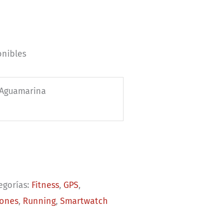
rent
ce
onibles
89.00.
Aguamarina
egorías:
Fitness
,
GPS
,
ones
,
Running
,
Smartwatch