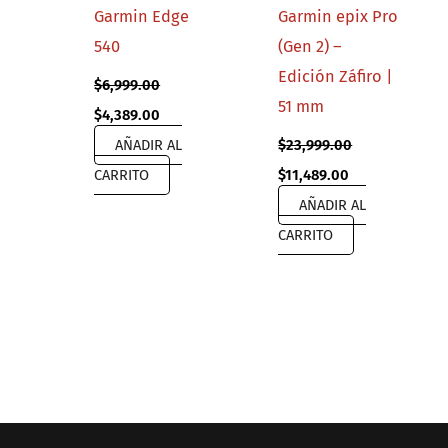
Garmin Edge
Garmin epix Pro
540
(Gen 2) –
Edición Záfiro |
$
6,999.00
51 mm
Original
Current
$
4,389.00
price
price
AÑADIR AL
$
23,999.00
was:
is:
$6,999.00.
$4,389.00.
Original
Current
CARRITO
$
11,489.00
price
price
AÑADIR AL
was:
is:
$23,999.00.
$11,489.00.
CARRITO