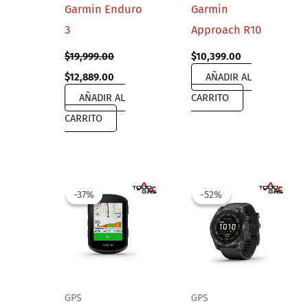
Garmin Enduro
Garmin
3
Approach R10
$
19,999.00
$
10,399.00
Original
Current
$
12,889.00
AÑADIR AL
price
price
AÑADIR AL
CARRITO
was:
is:
$19,999.00.
$12,889.00.
CARRITO
-37%
-37%
-52%
-52%
GPS
GPS