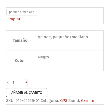
pequeño/mediano
Limpiar
grande, pequeño/mediano
Tamaño
Negro
Color
Garmin
+
-
vívosmart
AÑADIR AL CARRITO
5
SKU:
010-02645-01
Categoría:
GPS
Brand:
Garmin
Blanco
cantidad