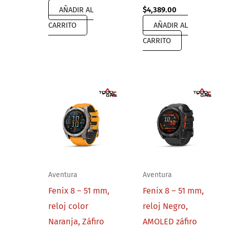
Original
Current
AÑADIR AL
$
4,389.00
price
price
CARRITO
AÑADIR AL
was:
is:
$6,999.00.
$4,389.00.
CARRITO
Aventura
Aventura
Fenix 8 – 51 mm,
Fenix 8 – 51 mm,
reloj color
reloj Negro,
Naranja, Záfiro
AMOLED záfiro