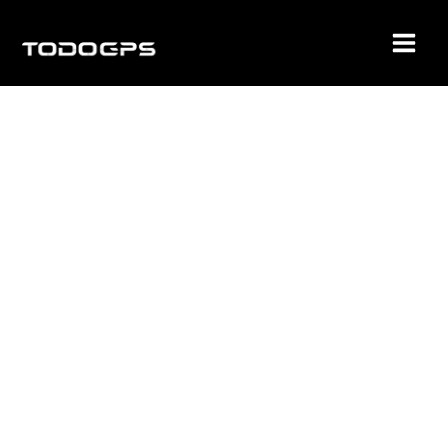
Ir
al
contenido