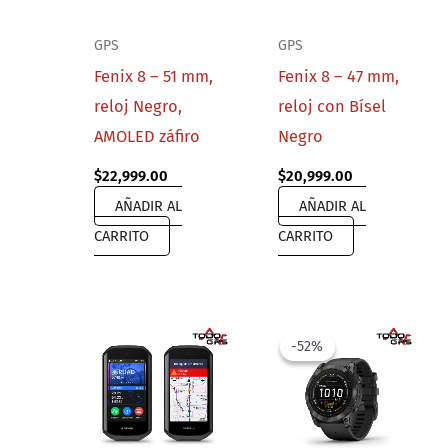
de
montaje
GPS
GPS
verde
Fenix 8 – 51 mm,
Fenix 8 – 47 mm,
cantidad
reloj Negro,
reloj con Bísel
AMOLED záfiro
Negro
$
22,999.00
$
20,999.00
AÑADIR AL
AÑADIR AL
CARRITO
CARRITO
-52%
-52%