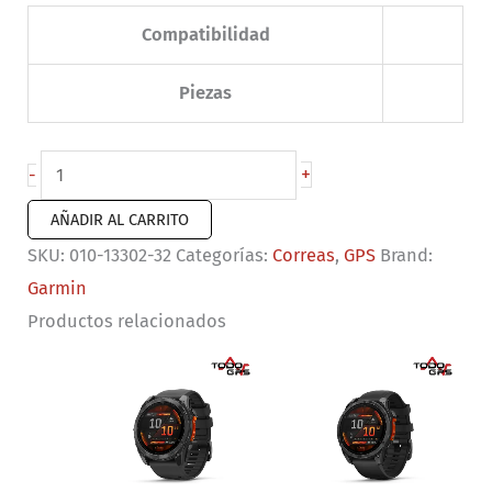
Compatibilidad
Piezas
Correas
+
-
para
AÑADIR AL CARRITO
Lily®
SKU:
010-13302-32
Categorías:
Correas
,
GPS
Brand:
2
Garmin
(14
Productos relacionados
mm)
Silicona
verde
con
componentes