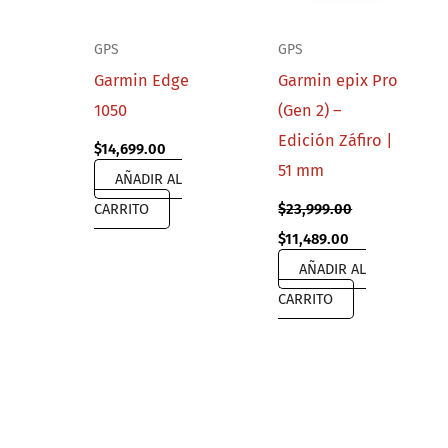
GPS
GPS
Garmin Edge
Garmin epix Pro
1050
(Gen 2) –
Edición Záfiro |
$
14,699.00
51 mm
AÑADIR AL
CARRITO
$
23,999.00
Original
Current
$
11,489.00
price
price
AÑADIR AL
was:
is:
$23,999.00.
$11,489.00.
CARRITO