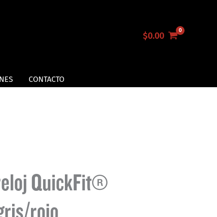
$
0.00
NES
CONTACTO
reloj QuickFit®
gris/rojo