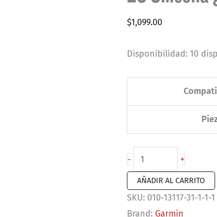
$
1,099.00
Disponibilidad:
10 dis
Compati
Pie
Correas
-
+
de
AÑADIR AL CARRITO
reloj
SKU:
010-13117-31-1-1-1
QuickFit®
Brand:
Garmin