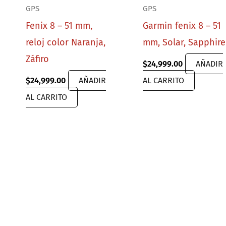
GPS
GPS
Fenix 8 – 51 mm,
Garmin fenix 8 – 51
reloj color Naranja,
mm, Solar, Sapphire
ent
e
Záfiro
$
24,999.00
AÑADIR
89.00.
$
24,999.00
AÑADIR
AL CARRITO
AL CARRITO