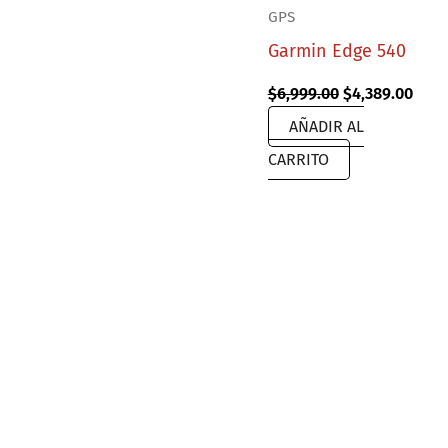
GPS
Garmin Edge 540
Original
Curr
$
6,999.00
$
4,389.00
price
pric
AÑADIR AL
was:
is:
$6,999.00.
$4,3
CARRITO