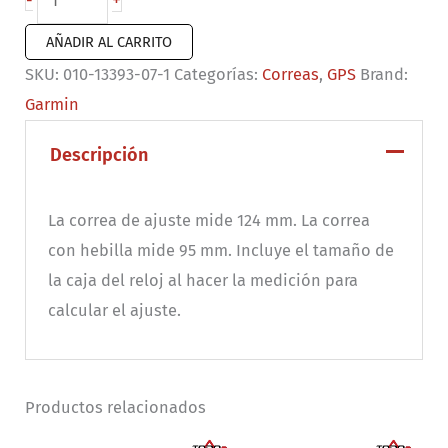
+
-
de
AÑADIR AL CARRITO
reloj
SKU:
010-13393-07-1
Categorías:
Correas
,
GPS
Brand:
QuickFit®
Garmin
26
Silicona
Descripción
verde/gris
cantidad
La correa de ajuste mide 124 mm. La correa
con hebilla mide 95 mm. Incluye el tamaño de
la caja del reloj al hacer la medición para
calcular el ajuste.
Productos relacionados