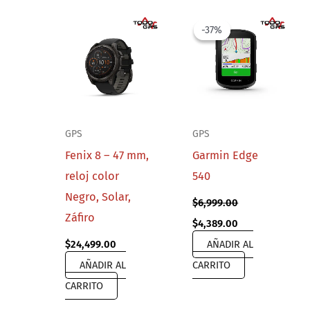
-37%
-37%
GPS
GPS
Fenix 8 – 47 mm,
Garmin Edge
reloj color
540
Negro, Solar,
$
6,999.00
Záfiro
Original
Current
$
4,389.00
price
price
$
24,499.00
AÑADIR AL
was:
is:
$6,999.00.
$4,389.00.
AÑADIR AL
CARRITO
CARRITO