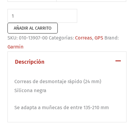
Correas
de
AÑADIR AL CARRITO
desmontaje
SKU:
010-13907-00
Categorías:
Correas
,
GPS
Brand:
rápido
Garmin
(24
mm)
Descripción
Negro
cantidad
Correas de desmontaje rápido (24 mm)
Silicona negra
Se adapta a muñecas de entre 135-210 mm