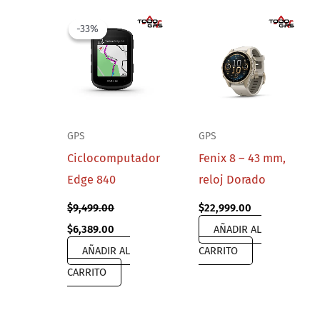
-33%
-33%
GPS
GPS
Ciclocomputador
Fenix 8 – 43 mm,
Edge 840
reloj Dorado
$
9,499.00
$
22,999.00
Original
Current
$
6,389.00
AÑADIR AL
price
price
AÑADIR AL
CARRITO
was:
is:
$9,499.00.
$6,389.00.
CARRITO