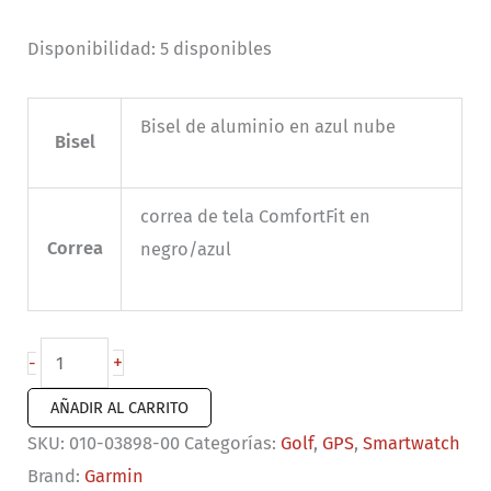
Disponibilidad:
5 disponibles
Bisel de aluminio en azul nube
Bisel
correa de tela ComfortFit en
Correa
negro/azul
Approach
+
-
J1
AÑADIR AL CARRITO
color
SKU:
010-03898-00
Categorías:
Golf
,
GPS
,
Smartwatch
negro
Brand:
Garmin
cantidad