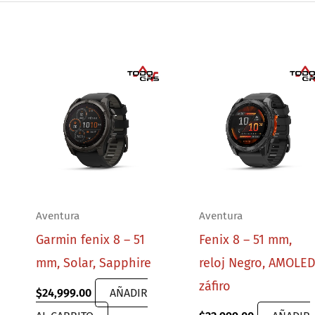
Aventura
Aventura
Garmin fenix 8 – 51
Fenix 8 – 51 mm,
mm, Solar, Sapphire
reloj Negro, AMOLE
záfiro
$
24,999.00
AÑADIR
rent