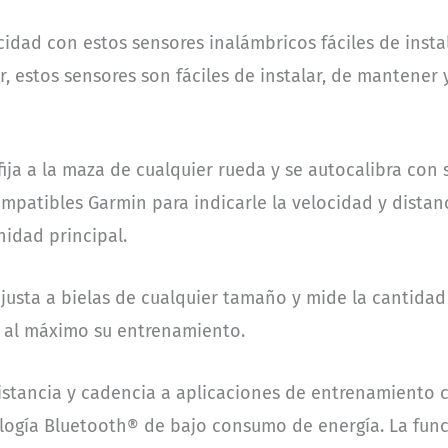
sensor
idad con estos sensores inalámbricos fáciles de instal
de
r, estos sensores son fáciles de instalar, de mantener 
cadencia
2
para
 fija a la maza de cualquier rueda y se autocalibra co
bicicleta
mpatibles Garmin para indicarle la velocidad y distan
cantidad
idad principal.
ajusta a bielas de cualquier tamaño y mide la cantida
e al máximo su entrenamiento.
distancia y cadencia a aplicaciones de entrenamiento
logía Bluetooth® de bajo consumo de energía. La func