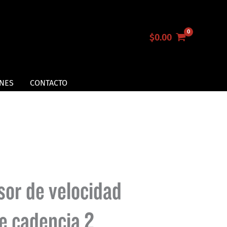
$
0.00
NES
CONTACTO
sor de velocidad
de cadencia 2