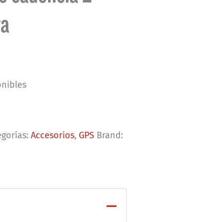
ta
onibles
egorías:
Accesorios
,
GPS
Brand: