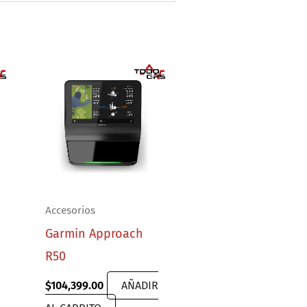
Accesorios
Garmin Approach
D
R50
$
104,399.00
AÑADIR