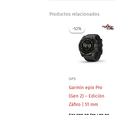
Productos relacionados
-52%
-52%
GPS
Garmin epix Pro
(Gen 2) – Edición
Záfiro | 51 mm
Original
Cur