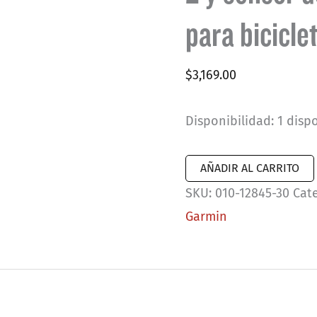
para bicicle
$
3,169.00
Disponibilidad:
1 disp
Pack
AÑADIR AL CARRITO
de
SKU:
010-12845-30
Cat
sensor
Garmin
de
velocidad
2
y