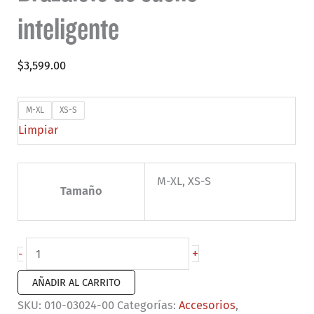
inteligente
$
3,599.00
M-XL
XS-S
Limpiar
M-XL, XS-S
Tamaño
Garmin
+
-
Index
AÑADIR AL CARRITO
Sleep
SKU:
010-03024-00
Categorías:
Accesorios
,
Monitor