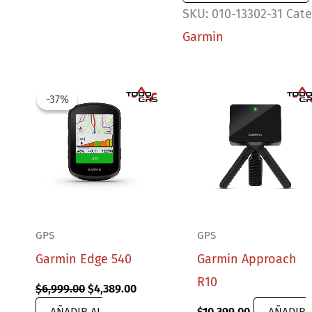
SKU:
010-13302-31
Cate
2
Garmin
(14
mm)
Silicona
-37%
-37%
jazmín,
hebilla
plateada
cantidad
GPS
GPS
Garmin Edge 540
Garmin Approach
R10
rent
Original
Current
$
6,999.00
$
4,389.00
ce
price
price
AÑADIR AL
$
10,399.00
AÑADIR