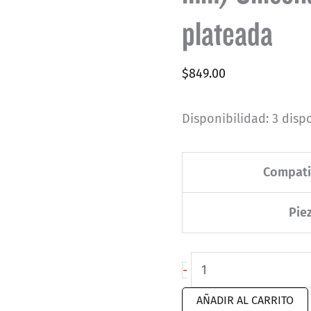
plateada
$
849.00
Disponibilidad:
3 disp
Compati
Pie
Correas
-
para
AÑADIR AL CARRITO
Lily®