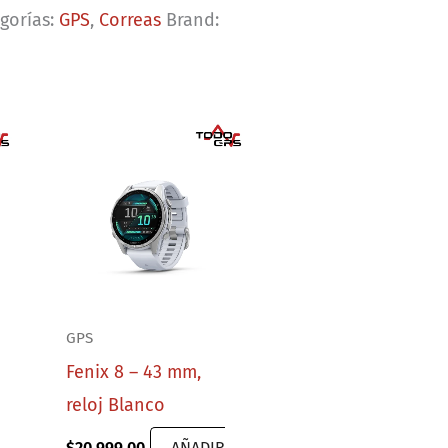
gorías:
GPS
,
Correas
Brand:
GPS
Fenix 8 – 43 mm,
reloj Blanco
$
20,999.00
AÑADIR