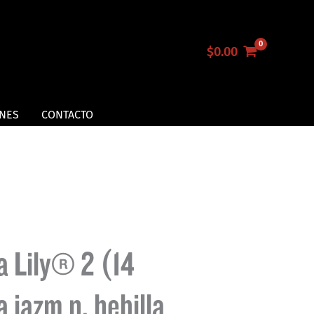
$
0.00
NES
CONTACTO
a Lily® 2 (14
 jazmín, hebilla