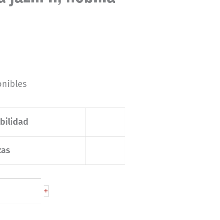
onibles
bilidad
zas
+