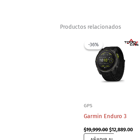
Productos relacionados
-36%
-36%
GPS
Garmin Enduro 3
Original
Cur
$
19,999.00
$
12,889.00
price
pri
AÑADIR AL