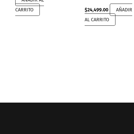
was:
is:
$19,999.00.
$12,889.00.
CARRITO
$
24,499.00
AÑADIR
AL CARRITO