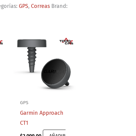
egorías:
GPS
,
Correas
Brand:
GPS
Garmin Approach
CT1
$
2,099.00
AÑADIR