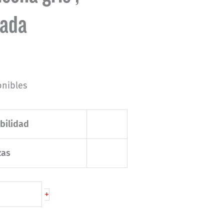
eada
onibles
bilidad
zas
+