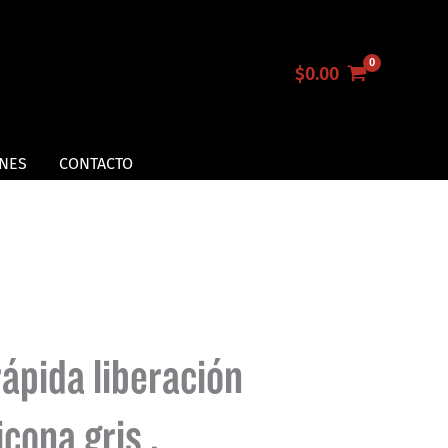
$
0.00
NES
CONTACTO
ápida liberación
cona gris ,