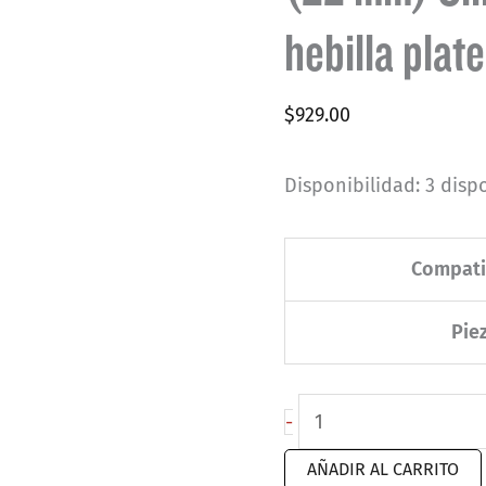
hebilla plat
$
929.00
Disponibilidad:
3 disp
Compati
Pie
Correas
-
de
AÑADIR AL CARRITO
rápida