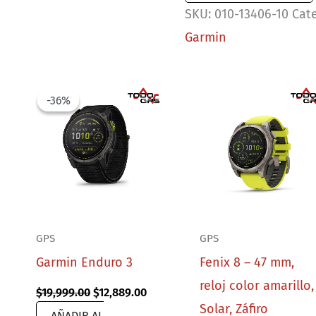
SKU:
010-13406-10
Cat
liberación
Garmin
(22
mm)
Silicona
-36%
-36%
gris
,
hebilla
plateada
cantidad
GPS
GPS
Garmin Enduro 3
Fenix 8 – 47 mm,
reloj color amarillo,
Original
Current
$
19,999.00
$
12,889.00
price
price
Solar, Záfiro
AÑADIR AL