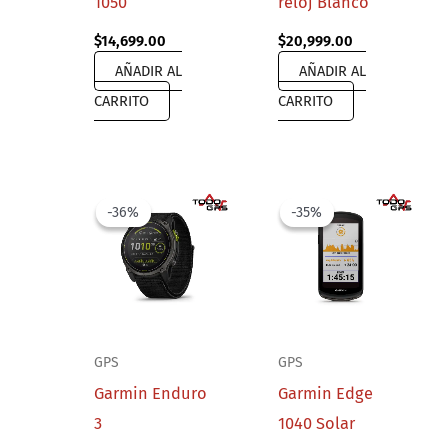
1050
reloj Blanco
$
14,699.00
$
20,999.00
AÑADIR AL
AÑADIR AL
CARRITO
CARRITO
-36%
-36%
-35%
-35%
GPS
GPS
Garmin Enduro
Garmin Edge
3
1040 Solar