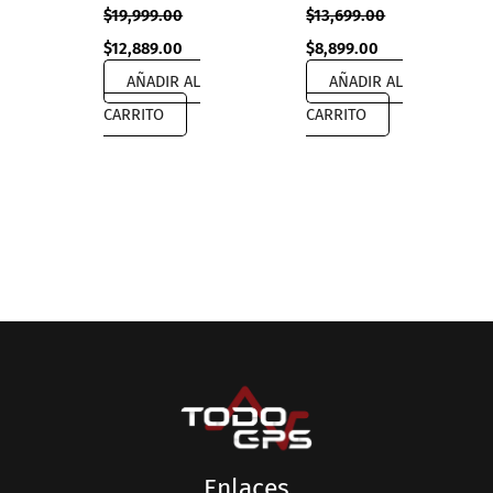
$
19,999.00
$
13,699.00
Original
Current
Original
Current
$
12,889.00
$
8,899.00
price
price
price
price
AÑADIR AL
AÑADIR AL
was:
is:
was:
is:
$19,999.00.
$12,889.00.
$13,699.00.
$8,899.00.
CARRITO
CARRITO
Enlaces