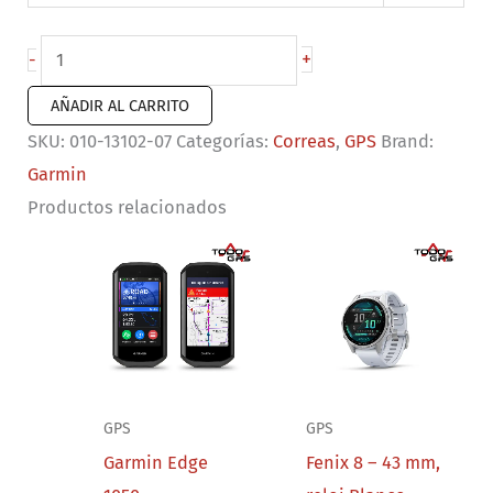
Correa
+
-
de
AÑADIR AL CARRITO
reloj
SKU:
010-13102-07
Categorías:
Correas
,
GPS
Brand:
QuickFit®
Garmin
20
Productos relacionados
Nylon
blanco,
hebilla
en
oro
crema
cantidad
GPS
GPS
Garmin Edge
Fenix 8 – 43 mm,