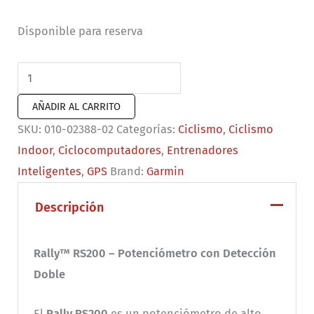
Disponible para reserva
Pedales
Rally
AÑADIR AL CARRITO
RS200
SKU:
010-02388-02
Categorías:
Ciclismo
,
Ciclismo
cantidad
Indoor
,
Ciclocomputadores
,
Entrenadores
Inteligentes
,
GPS
Brand:
Garmin
Descripción
Rally™ RS200 – Potenciómetro con Detección
Doble
El
Rally RS200
es un potenciómetro de alto