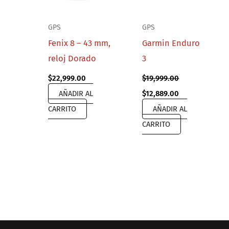
GPS
GPS
Fenix 8 – 43 mm,
Garmin Enduro
reloj Dorado
3
$
22,999.00
$
19,999.00
Original
Current
AÑADIR AL
$
12,889.00
price
price
CARRITO
AÑADIR AL
was:
is:
$19,999.00.
$12,889.00.
CARRITO