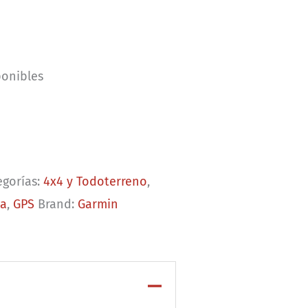
ponibles
egorías:
4x4 y Todoterreno
,
ía
,
GPS
Brand:
Garmin