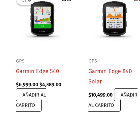
GPS
GPS
Garmin Edge 540
Garmin Edge 840
Solar
Original
Current
$
6,999.00
$
4,389.00
price
price
AÑADIR AL
$
10,499.00
AÑADIR
was:
is:
$6,999.00.
$4,389.00.
CARRITO
AL CARRITO