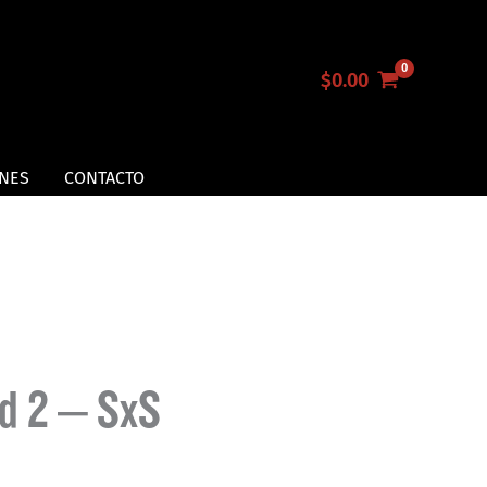
$
0.00
NES
CONTACTO
d 2 – SxS