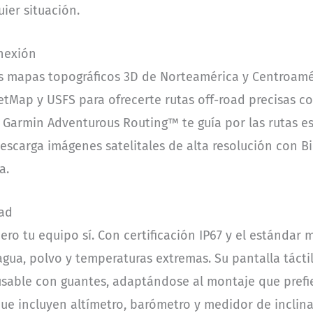
ier situación.
nexión
s mapas topográficos 3D de Norteamérica y Centroamér
etMap y USFS para ofrecerte rutas off-road precisas co
 Garmin Adventurous Routing™ te guía por las rutas 
descarga imágenes satelitales de alta resolución con B
a.
dad
ro tu equipo sí. Con certificación IP67 y el estándar m
ua, polvo y temperaturas extremas. Su pantalla táctil 
 y usable con guantes, adaptándose al montaje que pre
que incluyen altímetro, barómetro y medidor de incli