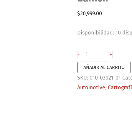
$
20,999.00
Disponibilidad:
10 dis
Garmin
-
+
Tread
AÑADIR AL CARRITO
2
SKU:
010-03021-01
Cat
-
Automotive
,
Cartograf
SxS
Edition
cantidad