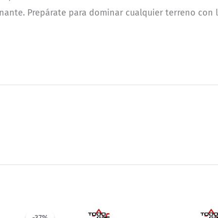
nante. Prepárate para dominar cualquier terreno con 
-37%
-37%