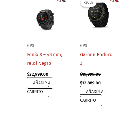
-36%
-36%
GPS
GPS
Fenix 8 – 43 mm,
Garmin Enduro
reloj Negro
3
$
22,999.00
$
19,999.00
Original
Current
AÑADIR AL
$
12,889.00
price
price
CARRITO
AÑADIR AL
was:
is:
$19,999.00.
$12,889.00.
CARRITO