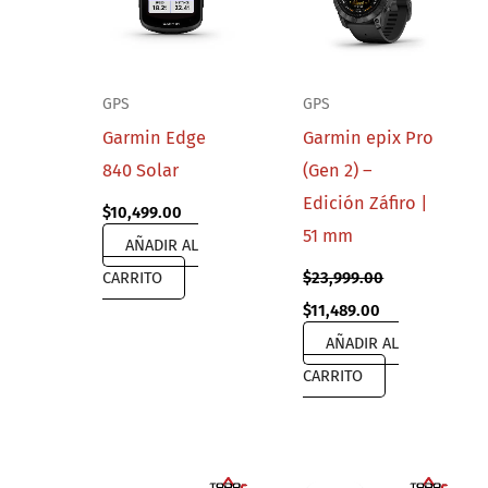
GPS
GPS
Garmin Edge
Garmin epix Pro
840 Solar
(Gen 2) –
Edición Záfiro |
$
10,499.00
51 mm
AÑADIR AL
CARRITO
$
23,999.00
Original
Current
$
11,489.00
price
price
AÑADIR AL
was:
is:
$23,999.00.
$11,489.00.
CARRITO