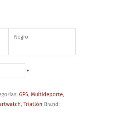
Negro
+
egorías:
GPS
,
Multideporte
,
artwatch
,
Triatlón
Brand: