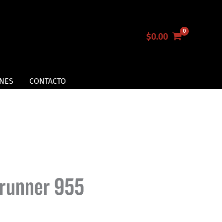
$
0.00
NES
CONTACTO
erunner 955