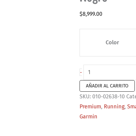
$
8,999.00
Color
Garmin
-
Forerunner
AÑADIR AL CARRITO
955
SKU:
010-02638-10
Cat
Negro
Premium
,
Running
,
Sm
cantidad
Garmin