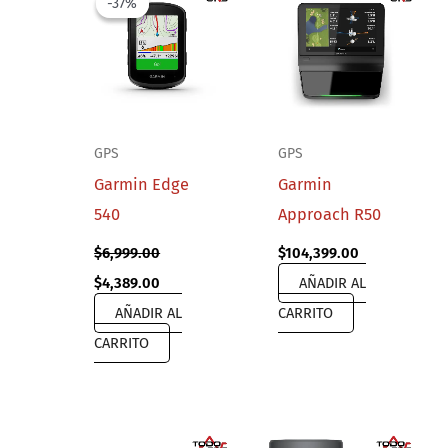
-37%
-37%
GPS
GPS
Garmin Edge
Garmin
540
Approach R50
$
6,999.00
$
104,399.00
Original
Current
$
4,389.00
AÑADIR AL
price
price
AÑADIR AL
CARRITO
was:
is:
$6,999.00.
$4,389.00.
CARRITO