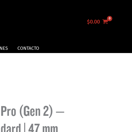
$
0.00
NES
CONTACTO
 Pro (Gen 2) –
ndard | 47 mm