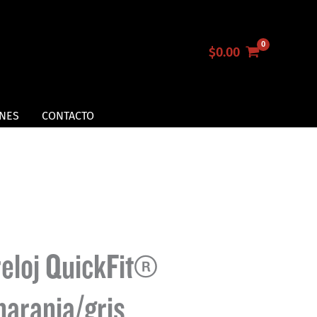
$
0.00
NES
CONTACTO
reloj QuickFit®
naranja/gris