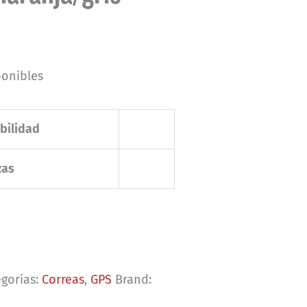
ponibles
bilidad
zas
egorías:
Correas
,
GPS
Brand: