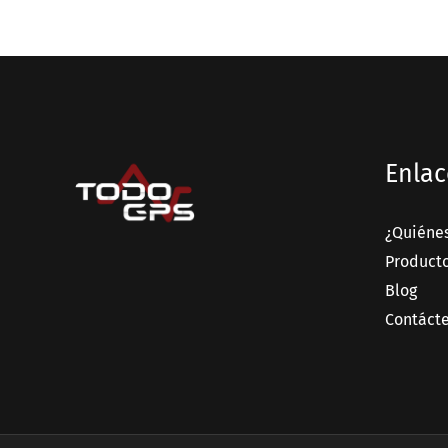
Enlac
¿Quiéne
Product
Blog
Contáct