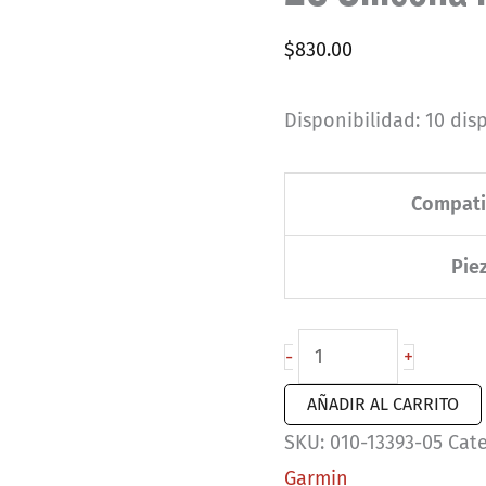
$
830.00
Disponibilidad:
10 dis
Compati
Pie
Correas
-
+
de
AÑADIR AL CARRITO
reloj
SKU:
010-13393-05
Cat
QuickFit®
Garmin