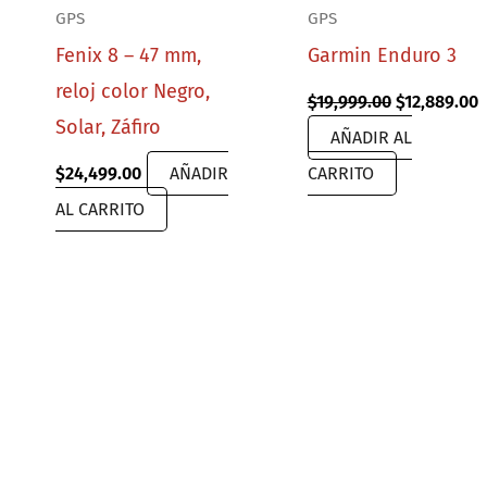
GPS
GPS
Fenix 8 – 47 mm,
Garmin Enduro 3
reloj color Negro,
Original
C
$
19,999.00
$
12,889.00
price
p
Solar, Záfiro
AÑADIR AL
was:
i
$19,999.00.
$
rent
$
24,499.00
AÑADIR
CARRITO
ce
AL CARRITO
,489.00.