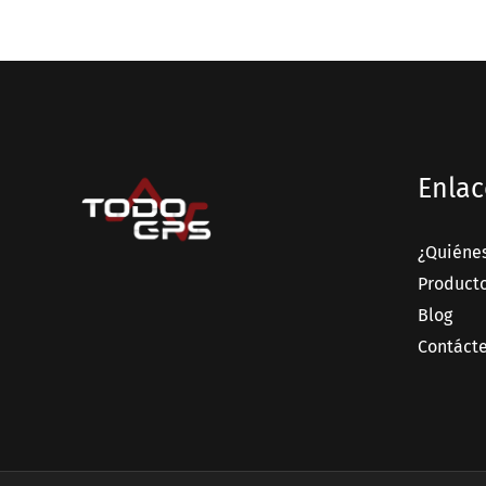
Enlac
¿Quiéne
Product
Blog
Contáct