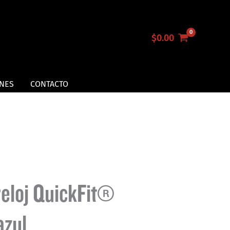
$
0.00
NES
CONTACTO
reloj QuickFit®
azul