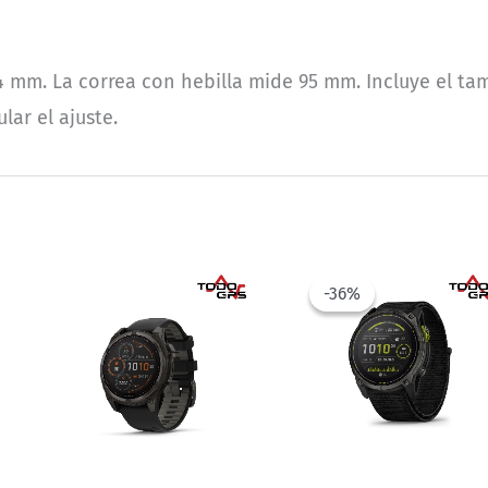
4 mm. La correa con hebilla mide 95 mm. Incluye el tama
lar el ajuste.
-36%
-36%