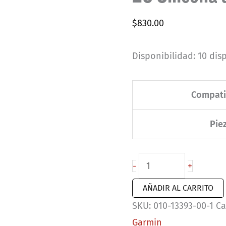
$
830.00
Disponibilidad:
10 dis
Compati
Pie
Correas
-
+
de
AÑADIR AL CARRITO
reloj
SKU:
010-13393-00-1
Ca
QuickFit®
Garmin