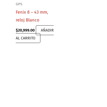
GPS
Fenix 8 – 43 mm,
reloj Blanco
urrent
rice
$
20,999.00
AÑADIR
s:
12,889.00.
AL CARRITO