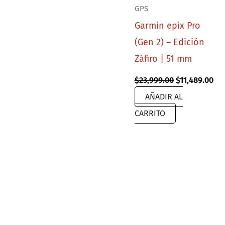
GPS
Garmin epix Pro
(Gen 2) – Edición
Záfiro | 51 mm
Original
Cur
$
23,999.00
$
11,489.00
price
pri
AÑADIR AL
was:
is:
$23,999.00.
$11
CARRITO