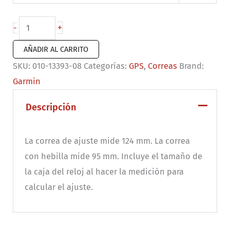
Correas
+
-
de
AÑADIR AL CARRITO
reloj
SKU:
010-13393-08
Categorías:
GPS
,
Correas
Brand:
QuickFit®
Garmin
26
Silicona
Descripción
amarilla/grafito
Amp
La correa de ajuste mide 124 mm. La correa
cantidad
con hebilla mide 95 mm. Incluye el tamaño de
la caja del reloj al hacer la medición para
calcular el ajuste.