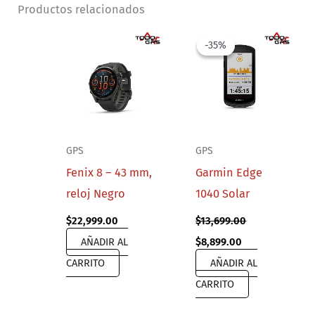
Productos relacionados
-35%
-35%
GPS
GPS
Fenix 8 – 43 mm,
Garmin Edge
reloj Negro
1040 Solar
$
22,999.00
$
13,699.00
Original
Current
AÑADIR AL
$
8,899.00
price
price
CARRITO
AÑADIR AL
was:
is:
$13,699.00.
$8,899.00.
CARRITO